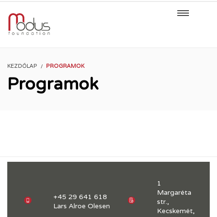
KEZDŐLAP
PROGRAMOK
Programok
1
Margaréta
+45 29 641 618
str.,
Lars Alroe Olesen
Kecskemét,