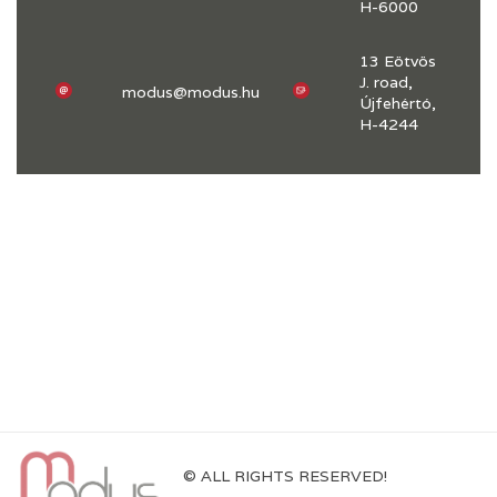
H-6000
13 Eötvös
J. road,
modus@modus.hu
Újfehértó,
H-4244
© ALL RIGHTS RESERVED!